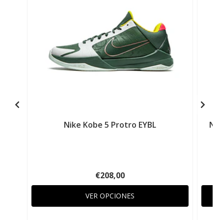
Nike Kobe 5 Protro EYBL
Ni
€208,00
VER OPCIONES