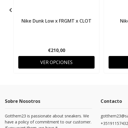
Nike Dunk Low x FRGMT x CLOT
Nik
€210,00
VER OPCIONES
Sobre Nosotros
Contacto
Gotthem23 is passionate about sneakers. We
gotthem23@sa
have a policy of commitment to our customer.
+3519115743
If you want them, we have it.