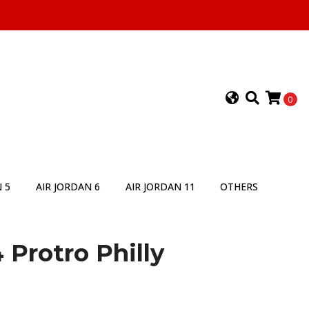
0
 5
AIR JORDAN 6
AIR JORDAN 11
OTHERS
 Protro Philly