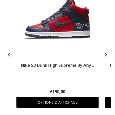
Nike SB Dunk High Supreme By Any ..
Ni
€190,00
OPTIONS D'AFFICHAGE