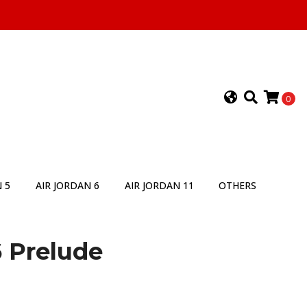
0
 5
AIR JORDAN 6
AIR JORDAN 11
OTHERS
 Prelude