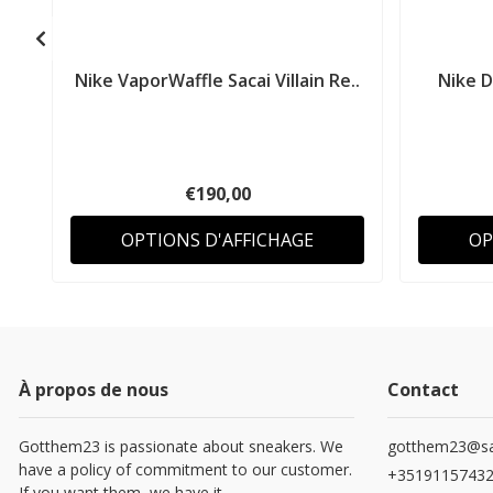
Nike VaporWaffle Sacai Villain Re..
Nike 
€190,00
OPTIONS D'AFFICHAGE
OP
À propos de nous
Contact
Gotthem23 is passionate about sneakers. We
gotthem23@sa
have a policy of commitment to our customer.
+3519115743
If you want them, we have it.