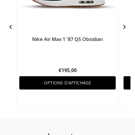
Nike Air Max 1 '87 QS Obsidian
N
€195,00
OPTIONS D'AFFICHAGE