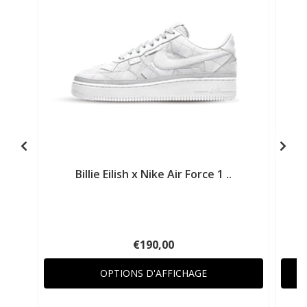
Billie Eilish x Nike Air Force 1 ..
N
€190,00
OPTIONS D'AFFICHAGE