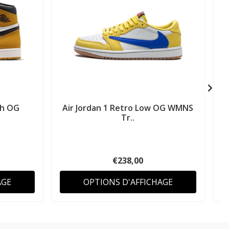
gh OG
Air Jordan 1 Retro Low OG WMNS
A
Tr..
€238,00
AGE
OPTIONS D'AFFICHAGE