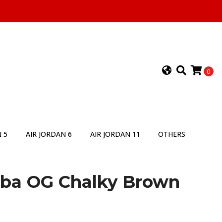
0
 5
AIR JORDAN 6
AIR JORDAN 11
OTHERS
ba OG Chalky Brown