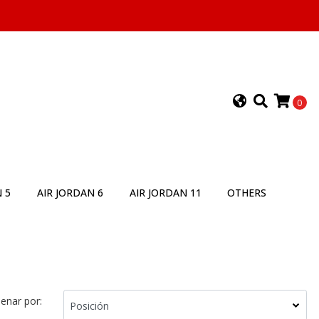
0
 5
AIR JORDAN 6
AIR JORDAN 11
OTHERS
enar por: