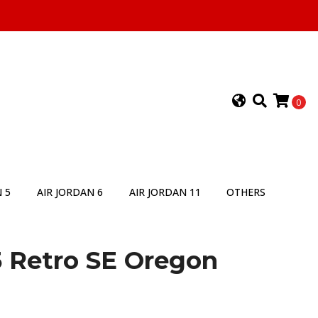
0
 5
AIR JORDAN 6
AIR JORDAN 11
OTHERS
5 Retro SE Oregon