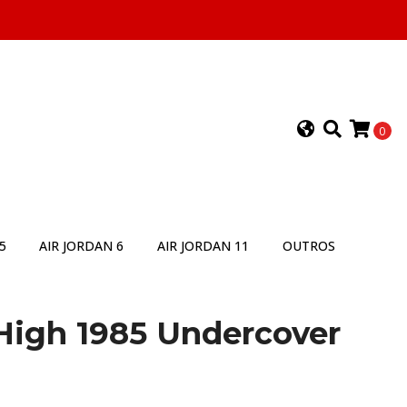
0
5
AIR JORDAN 6
AIR JORDAN 11
OUTROS
High 1985 Undercover