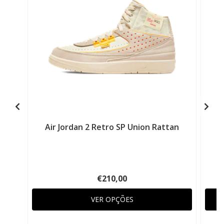
Air Jordan 2 Retro SP Union Rattan
A
€210,00
VER OPÇÕES