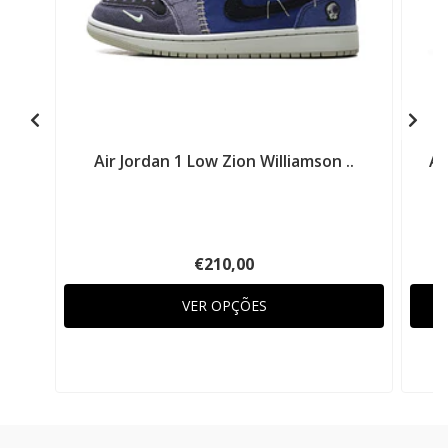
Air Jordan 1 Low Zion Williamson ..
Ai
€210,00
VER OPÇÕES