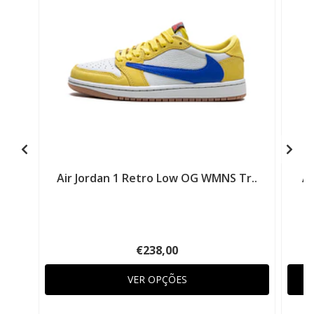
Air Jordan 1 Retro Low OG WMNS Tr..
Ai
€238,00
VER OPÇÕES