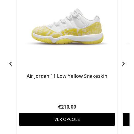
Air Jordan 11 Low Yellow Snakeskin
A
€210,00
VER OPÇÕES