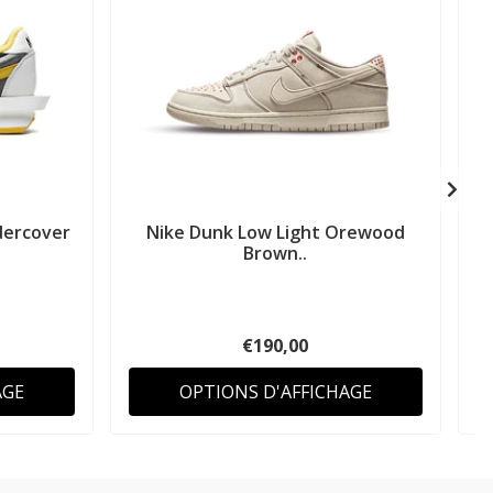
dercover
Nike Dunk Low Light Orewood
N
Brown..
€190,00
AGE
OPTIONS D'AFFICHAGE