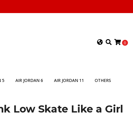
0
 5
AIR JORDAN 6
AIR JORDAN 11
OTHERS
k Low Skate Like a Girl