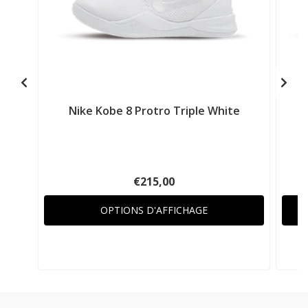
Nike Kobe 8 Protro Triple White
N
€215,00
OPTIONS D'AFFICHAGE